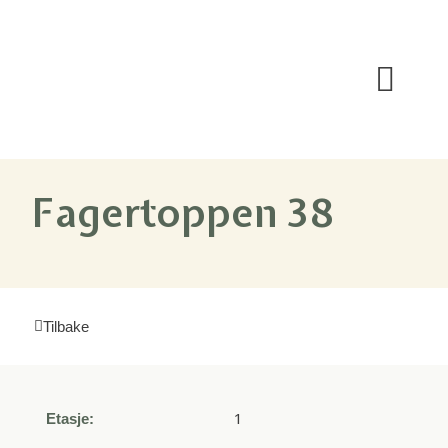
Om prosjektet
Fagertoppen 38
Tilbake
1
Etasje: