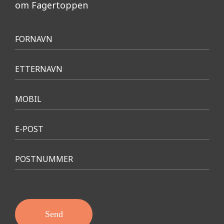
om Fagertoppen
Meld
FORNAVN
interesse
ETTERNAVN
MOBIL
E-POST
POSTNUMMER
Send