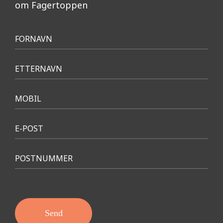
om Fagertoppen
Meld
FORNAVN
interesse
ETTERNAVN
MOBIL
E-POST
POSTNUMMER
Send